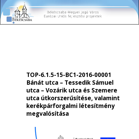
TOP-6.1.5-15-BC1-2016-00001
Bánát utca – Tessedik Sámuel
utca – Vozárik utca és Szemere
utca útkorszerűsítése, valamint
kerékpárforgalmi létesítmény
megvalósítása