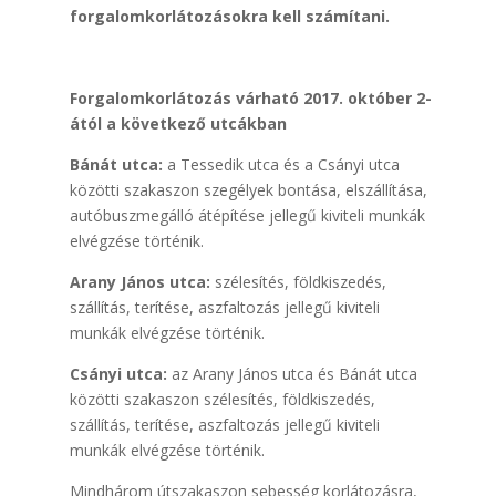
forgalomkorlátozásokra kell számítani.
Forgalomkorlátozás várható 2017. október 2-
ától a következő utcákban
Bánát utca:
a Tessedik utca és a Csányi utca
közötti szakaszon szegélyek bontása, elszállítása,
autóbuszmegálló átépítése jellegű kiviteli munkák
elvégzése történik.
Arany János utca:
szélesítés, földkiszedés,
szállítás, terítése, aszfaltozás jellegű kiviteli
munkák elvégzése történik.
Csányi utca:
az Arany János utca és Bánát utca
közötti szakaszon szélesítés, földkiszedés,
szállítás, terítése, aszfaltozás jellegű kiviteli
munkák elvégzése történik.
Mindhárom útszakaszon sebesség korlátozásra,