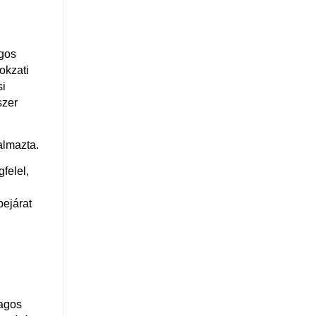
agos
okzati
si
szer
almazta.
felel,
bejárat
lagos