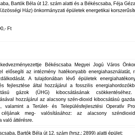
ba, Bartók Béla út 12. szám alatti és a Békéscsaba, Féja Géza 
Közösségi Ház) önkormányzati épületek energetikai korszerűsí
0,- Ft
 kedvezményezettje Békéscsaba Megyei Jogú Város Önko
sel elősegíti az intézmény hatékonyabb energiahasználatát, 
zdálkodását. A tulajdonában lévő épületek energiahatékon
 és fejlesztése által hozzájárul a fosszilis energiahordozó
atású gázok (ÜHG) kibocsátásának csökkentéséhez.
ásával hozzájárul az alacsony szén-dioxid kibocsátású gazda
z, valamint a Terület- és Településfejlesztési Operatív P
i céljának meg- valósításához: az alacsony széndioxid-
 való áttérésre.
csaba, Bartók Béla út 12. szám (hrsz.: 2899) alatti épület: