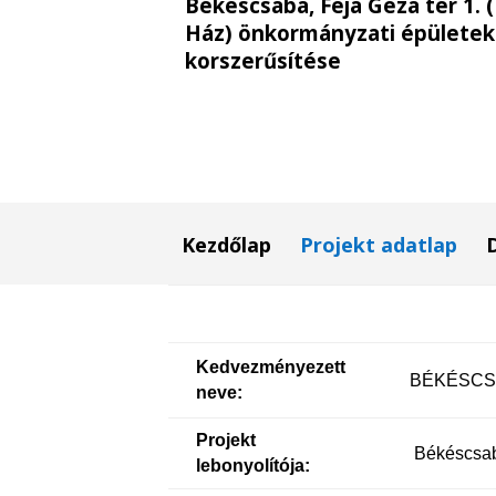
Békéscsaba, Féja Géza tér 1. 
Ház) önkormányzati épületek
korszerűsítése
Kezdőlap
Projekt adatlap
Kedvezményezett
BÉKÉSCS
neve:
Projekt
Békéscsaba
lebonyolítója: