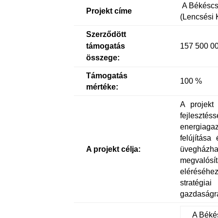
A Békéscsa
Projekt címe
(Lencsési 
Szerződött
támogatás
157 500 00
összege:
Támogatás
100 %
mértéke:
A projekt
fejlesztés
energiaga
felújítása
A projekt célja:
üvegházh
megvalósít
eléréséhe
stratégia
gazdaságra
A Békés