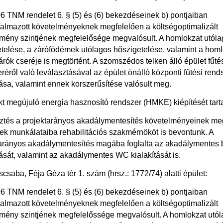
6 TNM rendelet 6. § (5) és (6) bekezdéseinek b) pontjaiban
almazott követelményeknek megfelelően a költségoptimalizált
mény szintjének megfelelősége megvalósult. A homlokzat utól
telése, a zárófödémek utólagos hőszigetelése, valamint a homl
árók cseréje is megtörtént. A szomszédos telken álló épület fűté
réről való leválasztásával az épület önálló központi fűtési rend
tása, valamint ennek korszerűsítése valósult meg.
kt megújuló energia hasznosító rendszer (HMKE) kiépítését tart
sztés a projektarányos akadálymentesítés követelményeinek meg
k munkálataiba rehabilitációs szakmérnököt is bevontunk. A
arányos akadálymentesítés magába foglalta az akadálymentes 
tását, valamint az akadálymentes WC kialakítását is.
csaba, Féja Géza tér 1. szám (hrsz.: 1772/74) alatti épület:
6 TNM rendelet 6. § (5) és (6) bekezdéseinek b) pontjaiban
almazott követelményeknek megfelelően a költségoptimalizált
mény szintjének megfelelőssége megvalósult. A homlokzat utó