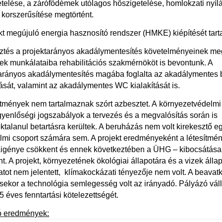
telése, a zárófödémek utólagos hőszigetelése, homlokzati nyíl
 korszerűsítése megtörtént.
kt megújuló energia hasznosító rendszer (HMKE) kiépítését tart
sztés a projektarányos akadálymentesítés követelményeinek meg
k munkálataiba rehabilitációs szakmérnököt is bevontunk. A
arányos akadálymentesítés magába foglalta az akadálymentes 
tását, valamint az akadálymentes WC kialakítását is.
ítmények nem tartalmaznak szórt azbesztet. A környezetvédelmi
yenlőségi jogszabályok a tervezés és a megvalósítás során is
talanul betartásra kerültek. A beruházás nem volt kirekesztő e
lmi csoport számára sem. A projekt eredményeként a létesítmé
aigénye csökkent és ennek következtében a ÜHG – kibocsátása
t. A projekt, környezetének ökológiai állapotára és a vizek álla
tot nem jelentett, klímakockázati tényezője nem volt. A beava
sekor a technológia semlegesség volt az irányadó. Pályázó váll
 5 éves fenntartási kötelezettségét.
ó eredmények: