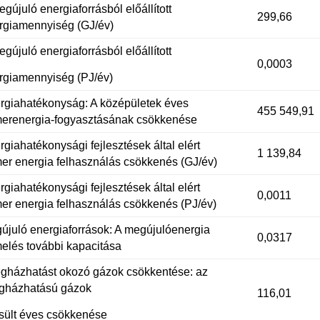
gújuló energiaforrásból előállított
299,66
rgiamennyiség (GJ/év)
gújuló energiaforrásból előállított
0,0003
rgiamennyiség (PJ/év)
rgiahatékonyság: A középületek éves
455 549,91
merenergia-fogyasztásának csökkenése
rgiahatékonysági fejlesztések által elért
1 139,84
mer energia felhasználás csökkenés (GJ/év)
rgiahatékonysági fejlesztések által elért
0,0011
mer energia felhasználás csökkenés (PJ/év)
újuló energiaforrások: A megújulóenergia
0,0317
melés további kapacitása
gházhatást okozó gázok csökkentése: az
gházhatású gázok
116,01
sült éves csökkenése