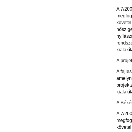
A 7/200
megfog
követel
hőszige
nyílász
rendsze
kialakí
A proje
A fejle
amelyne
projekt
kialakí
A Békés
A 7/200
megfog
követel