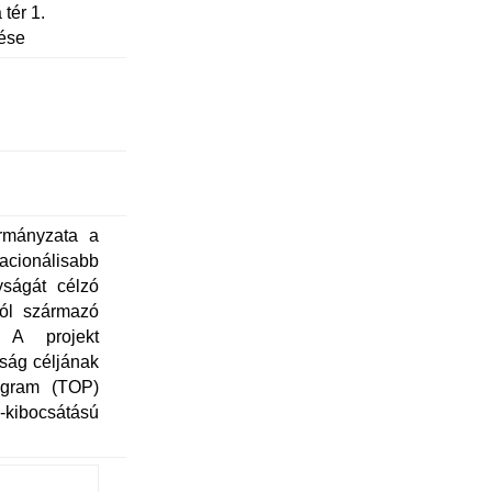
tér 1.
tése
rmányzata a
racionálisabb
yságát célzó
kból származó
 A projekt
ság céljának
rogram (TOP)
kibocsátású