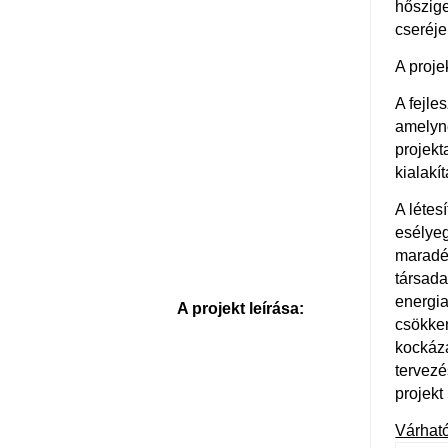
hőszige
cseréje
A proje
A fejle
amelyne
projekt
kialakí
A létes
esélyeg
maradék
társada
energi
A projekt leírása:
csökken
kockáza
tervezé
projekt
Várhat