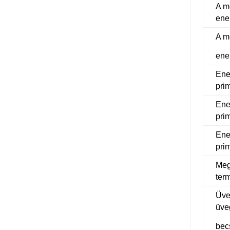
A me
ene
A me
ene
Ene
pri
Ene
pri
Ene
pri
Meg
ter
Üve
üve
bec