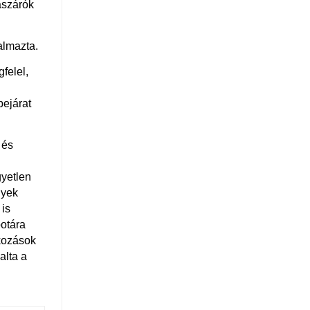
ászárók
almazta.
felel,
bejárat
 és
gyetlen
nyek
 is
potára
tkozások
alta a