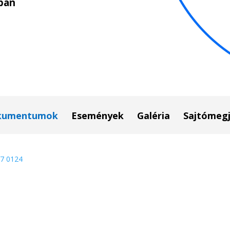
ban
kumentumok
Események
Galéria
Sajtómegj
7 0124