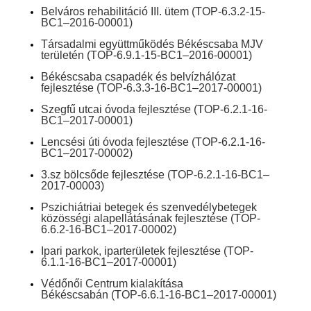
Belváros rehabilitáció III. ütem
(TOP-6.3.2-15-
BC1–2016-00001)
Társadalmi együttműködés Békéscsaba MJV
területén
(TOP-6.9.1-15-BC1–2016-00001)
Békéscsaba csapadék és belvízhálózat
fejlesztése
(TOP-6.3.3-16-BC1–2017-00001)
Szegfű utcai óvoda fejlesztése
(TOP-6.2.1-16-
BC1–2017-00001)
Lencsési úti óvoda fejlesztése
(TOP-6.2.1-16-
BC1–2017-00002)
3.sz bölcsőde fejlesztése
(TOP-6.2.1-16-BC1–
2017-00003)
Pszichiátriai betegek és szenvedélybetegek
közösségi alapellátásának fejlesztése
(TOP-
6.6.2-16-BC1–2017-00002)
Ipari parkok, iparterületek fejlesztése
(TOP-
6.1.1-16-BC1–2017-00001)
Védőnői Centrum kialakítása
Békéscsabán
(TOP-6.6.1-16-BC1–2017-00001)