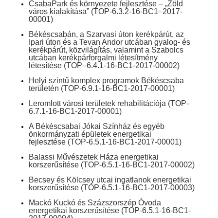
CsabaPark és környezete fejlesztése – „Zöld
város kialakítása”
(TOP-6.3.2-16-BC1–2017-
00001)
Békéscsabán, a Szarvasi úton kerékpárút, az
Ipari úton és a Tevan Andor utcában gyalog- és
kerékpárút, közvilágítás, valamint a Szabolcs
utcában kerékpárforgalmi létesítmény
létesítése
(TOP–6.4.1-16-BC1-2017-00002)
Helyi szintű komplex programok Békéscsaba
területén
(TOP-6.9.1-16-BC1-2017-00001)
Leromlott városi területek rehabilitációja
(TOP-
6.7.1-16-BC1-2017-00001)
A Békéscsabai Jókai Színház és egyéb
önkormányzati épületek energetikai
fejlesztése (TOP-6.5.1-16-BC1-2017-00001)
Balassi Művészetek Háza energetikai
korszerűsítése
(TOP-6.5.1-16-BC1-2017-00002)
Becsey és Kölcsey utcai ingatlanok energetikai
korszerűsítése
(TOP-6.5.1-16-BC1-2017-00003)
Mackó Kuckó és Százszorszép Óvoda
energetikai korszerűsítése
(TOP-6.5.1-16-BC1-